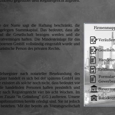
 GmbHG gegenüber dem Registergericht abgeben.
ie der Name sagt die Haftung beschränkt, die
gelegten Stammkapital. Das bedeutet, dass alle
uf die Gesellschaft bezogen werden und die
rivatvermögen haften. Die Mindesteinlage für das
gebotenen GmbH vollständig eingezahlt wurde und
uristische Person des privaten Rechts.
lsregister nach notarieller Beurkundung des
gister handelt es sich bei der späteren GmbH um
existiert als solche noch nicht, dass bedeutet vor
die handelnden Personen haften persönlich und
je nach Registergericht vier bis acht Wochen. Im
 Zusatz "in Gründung" (i.G.) auftreten. Unsere
formalitäten bereits erledigt sind. Sie ist jedoch
estehen. Mit der bereits als Vorratsgesellschaft