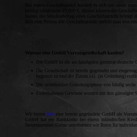
Bei einem Geschäftsanteil handelt es sich um einen v
beträgt mindestens 25.000 €, daraus können die Geschäftsa
lauten, der Mindestbetrag eines Geschäftsanteils beträgt d
Hält eine Person alle Geschäftsanteile spricht man von
Warum eine GmbH Vorratsgesellschaft kaufen?
Die GmbH ist die am häufigsten genutzte deutsche 
Die Gesellschaft ist bereits gegründet und eingetra
begrenzt ist und der Zusatz i.G. (in Gründung) entfäl
Die zeitintensive Gründungsphase von häufig sechs 
Einbehaltenen Gewinne werden mit den günstigen Ste
Wir bieten
hier
eine bereits gegründete GmbH als Vorratsg
GmbH hat ein Bankkonto bei einem inländischen Kredit
Steuernummer. Gerne unterbreiten wir Ihnen Ihr individue