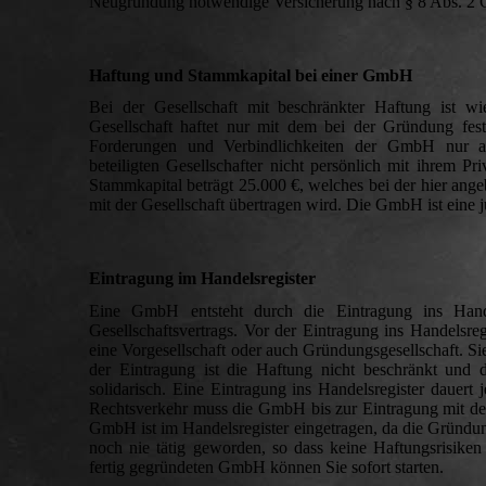
Neugründung notwendige Versicherung nach § 8 Abs. 2
Haftung und Stammkapital bei einer GmbH
Bei der Gesellschaft mit beschränkter Haftung ist w
Gesellschaft haftet nur mit dem bei der Gründung fest
Forderungen und Verbindlichkeiten der GmbH nur a
beteiligten Gesellschafter nicht persönlich mit ihrem P
Stammkapital beträgt 25.000 €, welches bei der hier an
mit der Gesellschaft übertragen wird. Die GmbH ist eine j
Eintragung im Handelsregister
Eine GmbH entsteht durch die Eintragung ins Hande
Gesellschaftsvertrags. Vor der Eintragung ins Handelsre
eine Vorgesellschaft oder auch Gründungsgesellschaft. Sie 
der Eintragung ist die Haftung nicht beschränkt und 
solidarisch. Eine Eintragung ins Handelsregister dauert 
Rechtsverkehr muss die GmbH bis zur Eintragung mit dem
GmbH ist im Handelsregister eingetragen, da die Gründungs
noch nie tätig geworden, so dass keine Haftungsrisiken b
fertig gegründeten GmbH können Sie sofort starten.