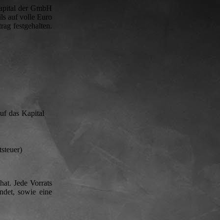
kapital der GmbH
ls auf volle Euro
rag festgehalten.
auf das Kapital
steuer)
hat. Jede Vorrats
ndet, sowie eine