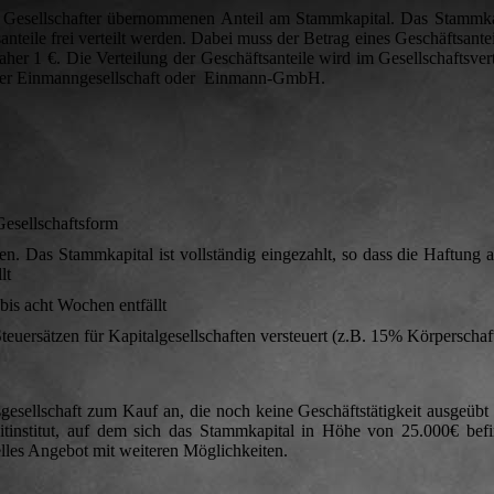
om Gesellschafter übernommenen Anteil am Stammkapital. Das Stamm
nteile frei verteilt werden. Dabei muss der Betrag eines Geschäftsantei
aher 1 €. Die Verteilung der Geschäftsanteile wird im Gesellschaftsvert
 einer Einmanngesellschaft oder Einmann-GmbH.
Gesellschaftsform
gen. Das Stammkapital ist vollständig eingezahlt, so dass die Haftung 
lt
bis acht Wochen entfällt
uersätzen für Kapitalgesellschaften versteuert (z.B. 15% Körperschaft
esellschaft zum Kauf an, die noch keine Geschäftstätigkeit ausgeübt 
institut, auf dem sich das Stammkapital in Höhe von 25.000€ befi
lles Angebot mit weiteren Möglichkeiten.