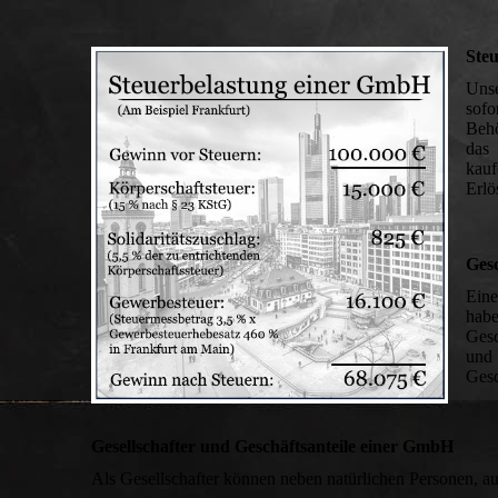
Ste
Unse
sofo
Behö
das
kauf
Erlö
Ges
Eine
habe
Gesc
und 
Gesc
Gesellschafter und Geschäftsanteile einer GmbH
Als Gesellschafter können neben natürlichen Personen, a