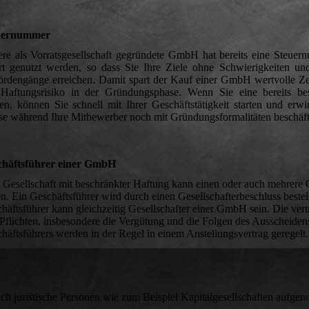
uernummer
re als Vorratsgesellschaft gegründete GmbH hat bereits eine Steuer
rt genutzt werden, so dass Sie Ihre Ziele ohne Schwierigkeiten un
rdengänge erreichen. Damit spart der Kauf einer GmbH wertvolle Ze
 Haftungsrisiko in der Gründungsphase. Wenn Sie eine bereits 
en, können Sie schnell mit Ihrer Geschäftstätigkeit starten und erwir
se während Ihre Mitbewerber noch mit Gründungsformalitäten beschäfti
chäftsführer einer GmbH
 Gesellschaft mit beschränkter Haftung kann einen oder auch mehrere 
n. Ein Geschäftsführer wird durch einen Gesellschafterbeschluss bestell
häftsführer kann gleichzeitig Gesellschafter einer GmbH sein. Die ver
Pflichten, insbesondere die Vergütung und die Folgen des Ausscheiden
häftsführers werden in der Regel in einem Anstellungsvertrag geregelt.
uch juristische Personen wie zum Beispiel Kapitalgesellschaften aufg