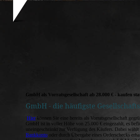
GmbH als Vorratsgesellschaft ab 28.000 € - kaufen st
GmbH - die häufigste Gesellschaft
Hier
können Sie eine bereits als Vorratsgesellschaft geg
GmbH ist in voller Höhe von 25.000 € eingezahlt, es befi
uneingeschränkt zur Verfügung des Käufers. Dabei wählt
Bankkonto
oder durch Übergabe eines Orderschecks erhal