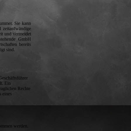
nummer. Sie kann
d zeitaufwändige
it und vermeidet
bestehende GmbH
tschaften bereits
gt sind.
Geschäftsführer
t. Ein
traglichen Rechte
s eines
enommen werden.