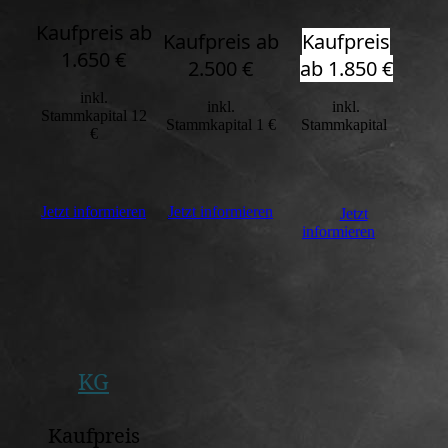
Kaufpreis ab
Kaufpreis ab
Kaufpreis
1.650 €
2.500 €
ab 1.850 €
inkl.
inkl.
inkl.
Stammkapital 12
Stammkapital 1 €
Stammkapital
€
Jetzt informieren
Jetzt informieren
Jetzt
informieren
KG
Kaufpreis