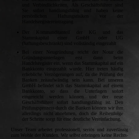
und Verbindlichkeiten. Als Geschäftsführer sind
Sie sofort handlungsfähig und haben keine
persönlichen Haftungsrisiken vor der
Handelsregistereintragung
Der Kommanditanteil der KG und das
Stammkapital einer GmbH oder UG
(haftungsbeschränkt) sind vollständig eingezahlt
Bei einer Neugründung reicht der Notar die
Gründungsunterlagen erst dann beim
Handelsregister ein, wenn das Stammkapital auf ein
Bankkonto eingezahlt wurde. Hier treten häufig
erhebliche Verzögerungen auf, da die Prüfung der
Banken zeitaufwändig sein kann. Bei unseren
GmbH befindet sich das Stammkapital auf einem
Bankkonto, so dass die Unterlagen sofort
eingereicht werden können und der neue
Geschäftsführer sofort handlungsfähig ist. Den
Prüfungsprozess durch die Banken können wir ihm
allerdings nicht abnehmen, doch die Reihenfolge
der Schritte sorgt für eine deutliche Vereinfachung.
Unser Team arbeitet professionell, seriös und zuverlässig
zum Wohle der Kunden. Wir selbst erbringen keine Rechts-