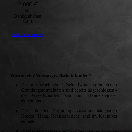
2.000 €
inkl.
Bankguthaben
100 €
Jetzt informieren
Warum eine Vorratsgesellschaft kaufen?
Die mit erheblichem Zeitaufwand verbundenen
Gründungsformalitäten sind bereits abgeschlossen -
die Gesellschaften sind im Handelsregister
eingetragen
Die mit der Gründung zusammenhängenden
Kosten (Notar, Registergericht) sind im Kaufpreis
enthalten
Die Gesellschaften sind garantiert frei von Lasten