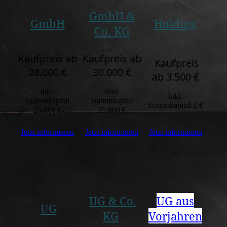
GmbH &
GmbH
Holding
Co. KG
Kaufpreis ab
Kaufpreis ab
Kaufpreis
28.000 €
30.000 €
ab 3.500 €
inkl.
inkl.
inkl.
Stammkapital
Stammkapital
Stammkapital 2 €
25.000 €
25.000 €
Jetzt informieren
Jetzt informieren
Jetzt informieren
UG & Co.
UG aus
UG
KG
Vorjahren