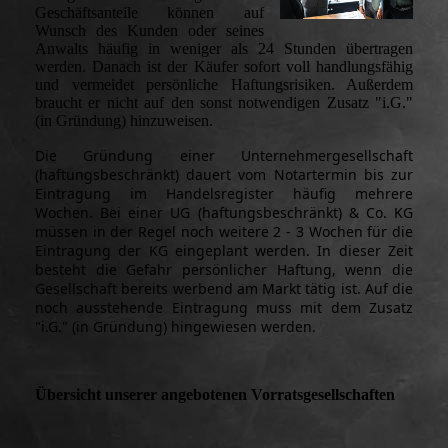
Geschäftsanteile können auf
Wunsch des Kunden oder seines
Anwalts häufig in weniger als 24 Stunden übertragen
werden. Danach ist der Käufer sofort voll handlungsfähig
und vermeidet persönliche Haftungsrisiken. Außerdem
braucht er nicht auf den sonst notwendigen Zusatz "i.G."
(in Gründung) hinzuweisen.
Die Gründung einer Unternehmergesellschaft
(haftungsbeschränkt) dauert vom Notartermin bis zur
Eintragung im Handelsregister häufig mehrere
Wochen. Bei einer UG (haftungsbeschränkt) & Co. KG
müssen in der Regel noch weitere 2 - 3 Wochen für die
Eintragung der KG eingeplant werden. In dieser Zeit
besteht die Gefahr persönlicher Haftung, wenn die
Gesellschaft bereits werbend am Markt tätig ist. Auf die
noch ausstehende Eintragung muss mit dem Zusatz
"i.G." (in Gründung) hingewiesen werden.
Übersicht unserer angebotenen Vorratsgesellschaften