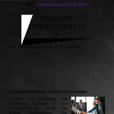
VORRATSGESELLSCHAFT
VORRATS-
GESELLSCHAFTE
N
Ihre Kapitalgesellschaft in 24 Stunden.
Vorratsgesellschaften - Kaufen statt Gründen
Wenn Sie kurzfristig eine
Gesellschaft benötigen, ist eine
Vorratsgesellschaft genau die
richtige Entscheidung. Die